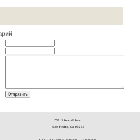
арий
731 S.Averill Ave.,
San Pedro, Ca 90732