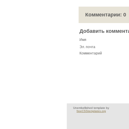
Комментарии:
0
Добавить коммент
Имя
Эл. почта
Комментарий
Unembellished template by
freeCSStemplates.org